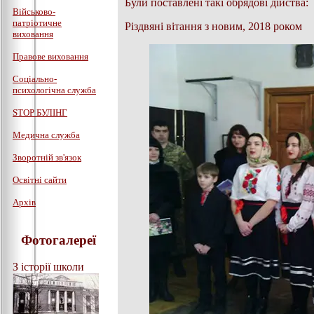
Були поставлені такі обрядові дійства:
Військово-
патріотичне
Різдвяні вітання з новим, 2018 роком
виховання
Правове виховання
Соціально-
психологічна служба
STOP БУЛІНГ
Медична служба
Зворотній зв'язок
Освітні сайти
Архів
Фотогалереї
З історії школи