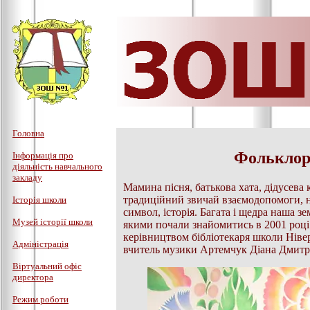
Головна
Фольклор
Інформація про
діяльність навчального
закладу
Мамина пісня, батькова хата, дідусева 
традиційний звичай взаємодопомоги, н
Історія школи
символ, історія. Багата і щедра наша з
Музей історії школи
якими почали знайомитись в 2001 році 
керівництвом бібліотекаря школи Ніве
Адміністрація
вчитель музики Артемчук Діана Дмитр
Віртуальний офіс
директора
Режим роботи