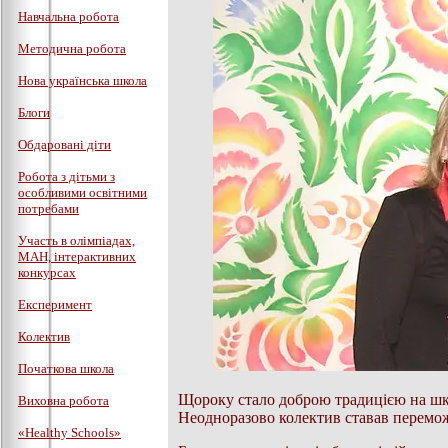
Навчальна робота
Методична робота
Нова українська школа
Блоги
Обдаровані діти
Робота з дітьми з
особливими освітними
потребами
Участь в олімпіадах,
МАН, інтерактивних
конкурсах
Експеримент
Колектив
Початкова школа
Щороку стало доброю традицією на шкі
Виховна робота
Неодноразово колектив ставав переможц
«Healthy Schools»