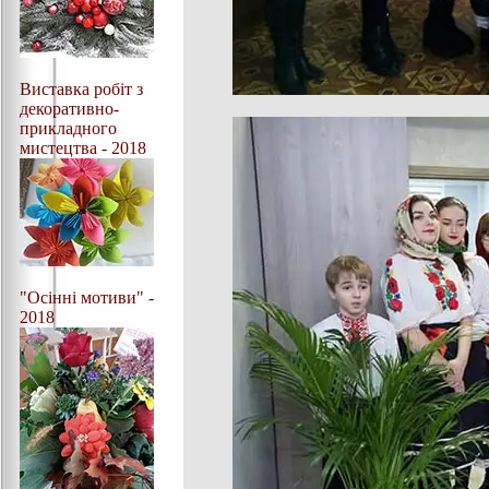
Виставка робіт з
декоративно-
прикладного
мистецтва - 2018
"Осінні мотиви" -
2018