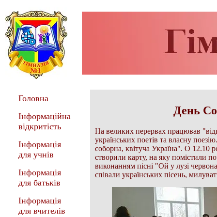
Головна
День Со
Інформаційна
відкритість
На великих перервах працював "відк
українських поетів та власну поезі
Інформація
соборна, квітуча Україна". О 12.10 
для учнів
створили карту, на яку помістили п
виконанням пісні "Ой у лузі червон
Інформація
співали українських пісень, милува
для батьків
Інформація
для вчителів