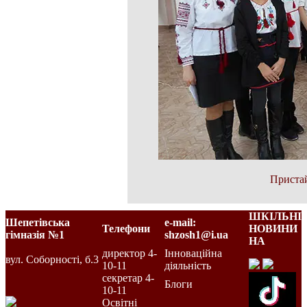
Пристай
ШКІЛЬНІ
Шепетівська
e-mail:
Телефони
НОВИНИ
гімназія №1
shzosh1@i.ua
НА
директор 4-
Інноваційна
вул. Соборності, б.3
10-11
діяльність
секретар 4-
Блоги
10-11
Освітні