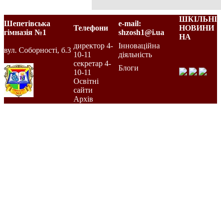
ШКІЛЬНІ
Шепетівська
e-mail:
Телефони
НОВИНИ
гімназія №1
shzosh1@i.ua
НА
директор 4-
Інноваційна
вул. Соборності, б.3
10-11
діяльність
секретар 4-
Блоги
10-11
Освітні
сайти
Архів