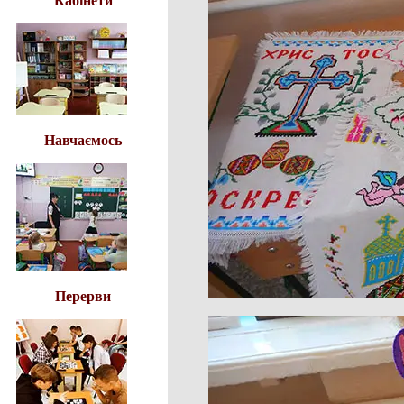
Кабінети
Навчаємось
Перерви