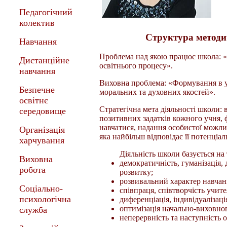
Педагогічний
колектив
Структура методич
Навчання
Проблема над якою працює школа: «Ц
Дистанційне
освітнього процесу».
навчання
Виховна проблема: «Формування в у
Безпечне
моральних та духовних якостей».
освітнє
Стратегічна мета діяльності школи:
середовище
позитивних задатків кожного учня, 
навчатися, надання особистої можливо
Організація
яка найбільш відповідає її потенціа
харчування
Діяльність школи базується на
Виховна
демократичність, гуманізація, 
робота
розвитку;
розвивальний характер навчан
Соціально-
співпраця, співтворчість учител
психологічна
диференціація, індивідуалізаці
оптимізація начально-виховно
служба
неперервність та наступність о