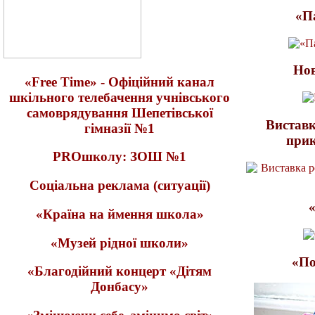
«П
Нов
«Free Time» - Офіційний канал
шкільного телебачення учнівського
самоврядування Шепетівської
Виставк
гімназії №1
прик
PROшколу: ЗОШ №1
Соціальна реклама (ситуації)
«Країна на ймення школа»
«Музей рідної школи»
«По
«Благодійний концерт «Дітям
Донбасу»