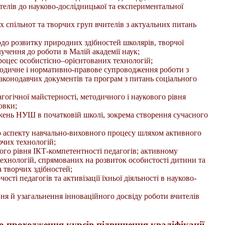
телів до науково-дослідницької та експериментальної
х спільнот та творчих груп вчителів з актуальних питань
одо розвитку природних здібностей школярів, творчої
лучення до роботи в Малій академії наук;
оцес особистісно–орієнтованих технологій;
тодичне і нормативно-правове супроводження роботи з
аконодавчих документів та програм з питань соціального
огічної майстерності, методичного і наукового рівня
овки;
ень НУШ в початковій школі, зокрема створення сучасного
 аспекту навчально-виховного процесу шляхом активного
ючих технологій;
го рівня ІКТ-компетентності педагогів; активному
хнологій, спрямованих на розвиток особистості дитини та
а творчих здібностей;
ості педагогів та активізації їхньої діяльності в науково-
ня й узагальнення інноваційного досвіду роботи вчителів
о проходження курсів підвищення кваліфікації