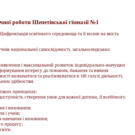
ної роботи Шепетівської гімназії №1
ифровізація освітнього середовища та її вплив на якість
чнів національної самосвідомості, загальнолюдських
 виявлення і максимальний розвиток індивідуально-значущих
формування інтересу до пізнання, бажання та вміння
сті визначатися та реалізовуватися в тій галузі діяльності,
льним здібностям.
 таких принципах:
доступність створення умов для кожної дитини, її всебічного
ня і виховання;
я і учнів;
я навчання і виховання;
го процесу;
світи.