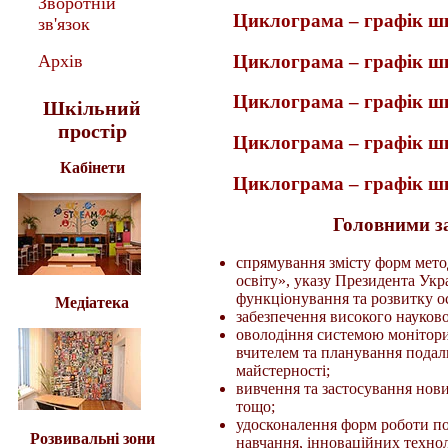
Зворотній
Циклограма – графік шкі
зв'язок
Циклограма – графік шкі
Архів
Циклограма – графік шкі
Шкільний
простір
Циклограма – графік шкі
Кабінети
Циклограма – графік шкі
Головними з
спрямування змісту форм мето
освіту», указу Президента Укр
функціонування та розвитку ос
Медіатека
забезпечення високого науков
оволодіння системою моніторин
вчителем та планування подал
майстерності;
вивчення та застосування нови
тощо;
удосконалення форм роботи по
Розвивальні зони
навчання, інноваційних технол