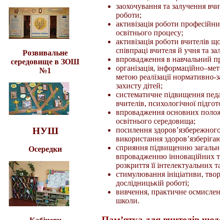
заохочування та залучення вчи
роботи;
активізація роботи професійни
освітнього процесу;
активізація роботи вчителів щ
співпраці вчителя й учня та за
Розвивальне
впровадження в навчальний пр
середовище в ЗОШ
організація, інформаційно–ме
№1
метою реалізації нормативно-з
захисту дітей;
систематичне підвищення педаг
вчителів, психологічної підгот
впровадження основних полож
освітнього середовища;
НУШ
посилення здоров’язбережного
використання здоров’язберіга
сприяння підвищенню загально
Осередки
впровадженню інноваційних те
розкриття її інтелектуальних т
стимулювання ініціативи, творч
дослідницькій роботі;
вивчення, практичне осмислен
школи.
Пам’ятка для вчителів щод