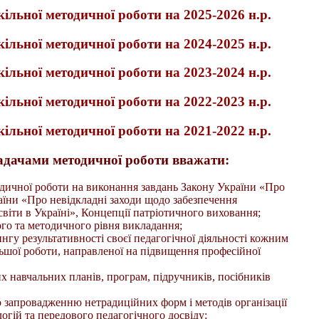
льної методичної роботи на 2025-2026 н.р.
льної методичної роботи на 2024-2025 н.р.
льної методичної роботи на 2023-2024 н.р.
льної методичної роботи на 2022-2023 н.р.
льної методичної роботи на 2021-2022 н.р.
адачами методичної роботи вважати:
дичної роботи на виконання завдань Закону України «Про
аїни «Про невідкладні заходи щодо забезпечення
віти в Україні», Концепції патріотичного виховання;
ого та методичного рівня викладання;
гу результативності своєї педагогічної діяльності кожним
ьшої роботи, направленої на підвищення професійної
х навчальних планів, програм, підручників, посібників
 запровадженню нетрадиційних форм і методів організації
огій та передового педагогічного досвіду;