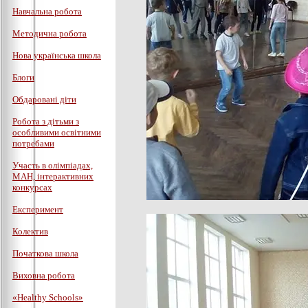
Навчальна робота
Методична робота
Нова українська школа
Блоги
Обдаровані діти
Робота з дітьми з
особливими освітними
потребами
Участь в олімпіадах,
МАН, інтерактивних
конкурсах
Експеримент
Колектив
Початкова школа
Виховна робота
«Healthy Schools»