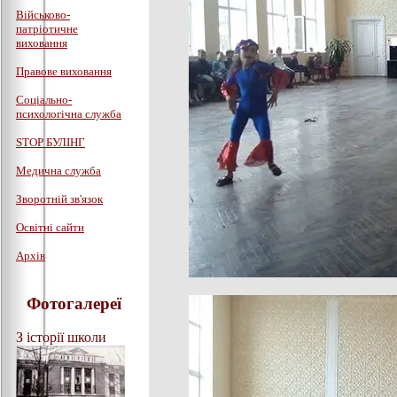
Військово-
патріотичне
виховання
Правове виховання
Соціально-
психологічна служба
STOP БУЛІНГ
Медична служба
Зворотній зв'язок
Освітні сайти
Архів
Фотогалереї
З історії школи