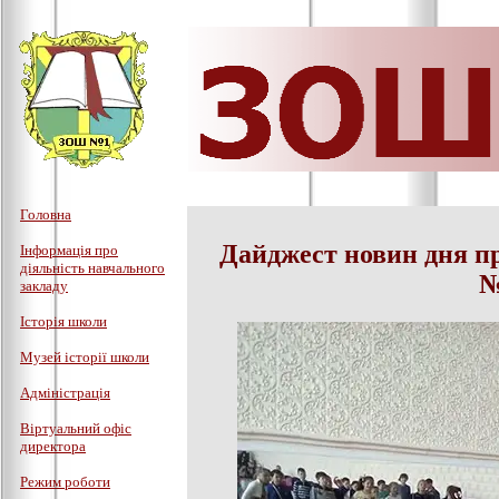
Головна
Дайджест новин дня 
Інформація про
діяльність навчального
№
закладу
Історія школи
Музей історії школи
Адміністрація
Віртуальний офіс
директора
Режим роботи