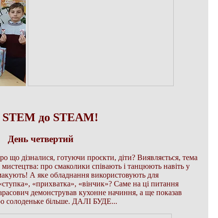
д STEM до STEAM!
День четвертий
 що дізналися, готуючи проєкти, діти? Виявляється, тема
 мистецтва: про смаколики співають і танцюють навіть у
 смакують! А яке обладнання використовують для
ступка», «прихватка», «вінчик»? Саме на ці питання
Тарасович демонстрував кухонне начиння, а ще показав
ро солоденьке більше. ДАЛІ БУДЕ...