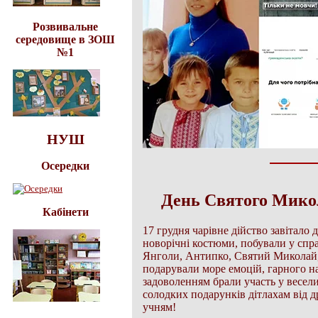
Розвивальне
середовище в ЗОШ
№1
НУШ
Осередки
День Святого Микол
Кабінети
17 грудня чарівне дійство завітало
новорічні костюми, побували у спра
Янголи, Антипко, Святий Миколай, 
подарували море емоцій, гарного на
задоволенням брали участь у весел
солодких подарунків дітлахам від д
учням!