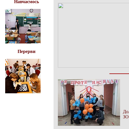
Навчаємось
Перерви
До
ЗО