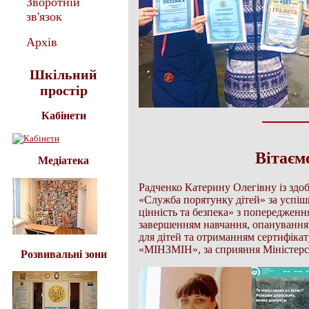
Зворотній
зв'язок
Архів
Шкільний
простір
Кабінети
Вітаєм
Медіатека
Радченко Катерину Олегівну із здо
«Служба порятунку дітей» за успіш
цінність та безпека» з попередження
завершенням навчання, опанування
для дітей та отриманням сертифіка
«МІНЗМІН», за сприяння Міністерс
Розвивальні зони