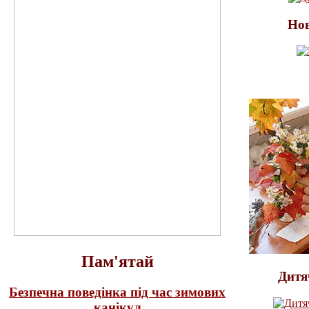
Нов
Пам'ятай
Дитя
Безпечна поведінка під час зимових
канікул