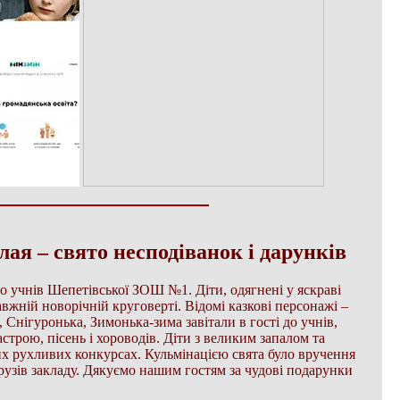
ая – свято несподіванок і дарунків
 до учнів Шепетівської ЗОШ №1. Діти, одягнені у яскраві
вжній новорічній круговерті. Відомі казкові персонажі –
Снігуронька, Зимонька-зима завітали в гості до учнів,
строю, пісень і хороводів. Діти з великим запалом та
их рухливих конкурсах. Кульмінацією свята було вручення
рузів закладу. Дякуємо нашим гостям за чудові подарунки