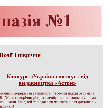
Події І півріччя
Конкурс «Україна святкує» від
видавництва «Астон»
иємний сюрприз за активність і творчий підхід отримала
Ш №1 за новорічно-різдвяні лепбуки, виготовлені учнями
шої школи. На дітей та педагогів чекають після дистанційки
дарунки!