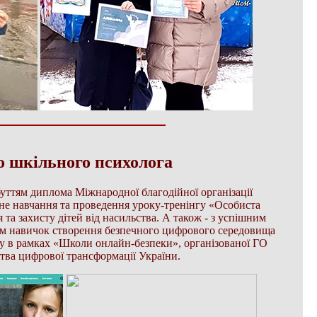
о шкільного психолога
буттям диплома Міжнародної благодійної організації
не навчання та проведення уроку-тренінгу «Особиста
 та захисту дітей від насильства. А також - з успішним
м навичок створення безпечного цифрового середовища
ту в рамках «Школи онлайн-безпеки», організованої ГО
тва цифрової трансформації України.