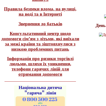
Правила безпеки вдома, на вулиці,
на воді та в Інтернеті
Звернення до батьків
День
Консультативний центр щодо
допомоги сім’ям з дітьми, які виїхали
за межі країни та зіштовхнулися з
низкою проблемних питань
Інформація про ризики торгівлі
людьми, шляхи їх уникнення,
телефони гарячих ліній для
отримання допомоги