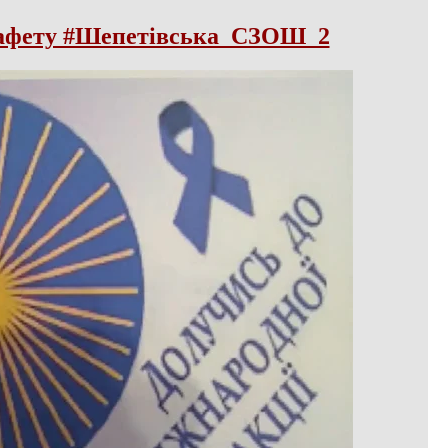
тафету #Шепетівська_СЗОШ_2