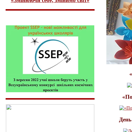
«Змінюючи себе, змінимо світ»
«По
День