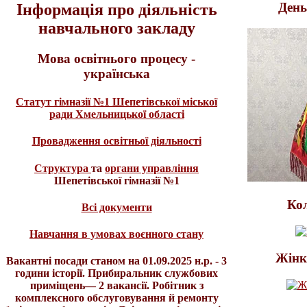
День
Інформація про діяльність
навчального закладу
Мова освітнього процесу -
українська
Статут гімназії №1 Шепетівської міської
ради Хмельницької області
Провадження освітньої діяльності
Структура
та
органи управління
Шепетівської гімназії №1
Ко
Всі документи
Навчання в умовах воєнного стану
Жінк
Вакантні посади станом на 01.09.2025 н.р. - 3
години історії. Прибиральник службових
приміщень— 2 вакансії. Робітник з
комплексного обслуговування й ремонту