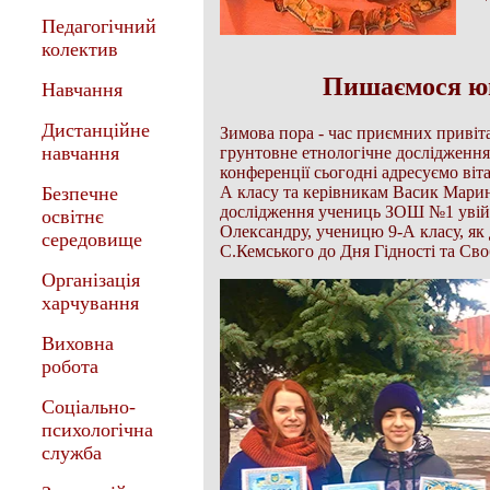
Педагогічний
колектив
Пишаємося ю
Навчання
Дистанційне
Зимова пора - час приємних привіт
навчання
грунтовне етнологічне дослідження 
конференції сьогодні адресуємо віт
А класу та керівникам Васик Марині
Безпечне
дослідження учениць ЗОШ №1 увійду
освітнє
Олександру, ученицю 9-А класу, як
середовище
С.Кемського до Дня Гідності та Сво
Організація
харчування
Виховна
робота
Соціально-
психологічна
служба