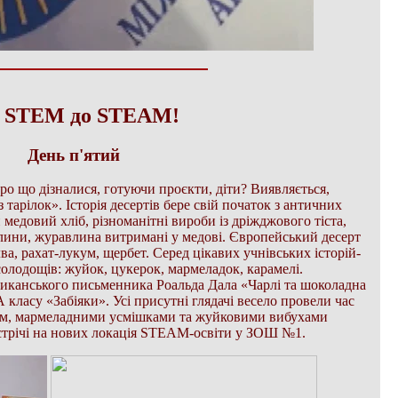
д STEM до STEAM!
День п'ятий
 що дізналися, готуючи проєкти, діти? Виявляється,
тарілок». Історія десертів бере свій початок з античних
и медовий хліб, різноманітні вироби із дріжджового тіста,
лини, журавлина витримані у медові. Європейський десерт
халва, рахат-лукум, щербет. Серед цікавих учнівських історій-
 солодощів: жуйок, цукерок, мармеладок, карамелі.
ериканського письменника Роальда Дала «Чарлі та шоколадна
 класу «Забіяки». Усі присутні глядачі весело провели час
єм, мармеладними усмішками та жуйковими вибухами
зустрічі на нових локація STEAM-освіти у ЗОШ №1.