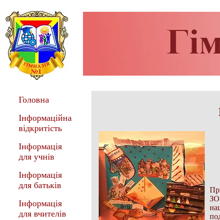
Головна
Інформаційна
відкритість
Інформація
для учнів
Інформація
для батьків
Пр
ЗО
Інформація
на
для вчителів
по