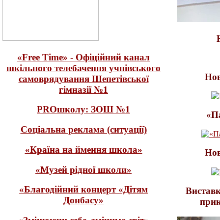
«Free Time» - Офіційний канал
шкільного телебачення учнівського
Нов
самоврядування Шепетівської
гімназії №1
PROшколу: ЗОШ №1
«П
Соціальна реклама (ситуації)
«Країна на ймення школа»
Нов
«Музей рідної школи»
«Благодійний концерт «Дітям
Виставк
Донбасу»
прик