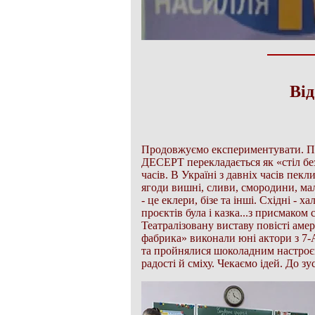
Ві
Продовжуємо експериментувати. Про
ДЕСЕРТ перекладається як «стіл без 
часів. В Україні з давніх часів пекл
ягоди вишні, сливи, смородини, ма
- це еклери, бізе та інші. Східні - 
проєктів була і казка...з присмаком
Театралізовану виставу повісті ам
фабрика» виконали юні актори з 7-А
та пройнялися шоколадним настро
радості й сміху. Чекаємо ідей. До 