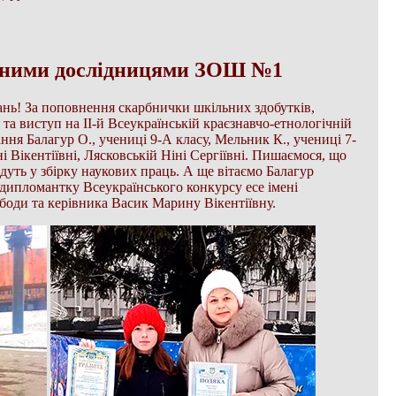
ними дослідницями ЗОШ №1
ань! За поповнення скарбнички шкільних здобутків,
та виступ на ІІ-й Всеукраїнській краєзнавчо-етнологічній
ання Балагур О., учениці 9-А класу, Мельник К., учениці 7-
 Вікентіївні, Лясковській Ніні Сергіївні. Пишаємося, що
ть у збірку наукових праць. А ще вітаємо Балагур
 дипломантку Всеукраїнського конкурсу есе імені
боди та керівника Васик Марину Вікентіївну.